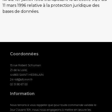
11 mars 1996 relative à la protection juridique des
bases de données.
Coordonnées
15 rue Robert Schuman
ZI de la Loire,
44800 SAINT-HERBLAIN
24-48@sfcmm.fr
02 51 80 67 00
Information
Nous tenons à vous rappeler que pour toute commande validée le
Jour J avant 10h, nous nous engageons à mettre en œuvre les